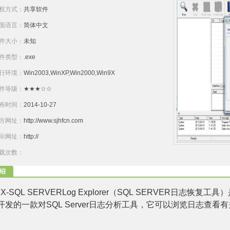
权方式：
共享软件
面语言：
简体中文
件大小：
未知
件类型：
.exe
行环境：
Win2003,WinXP,Win2000,Win9X
件等级：
★★★☆☆
布时间：
2014-10-27
方网址：
http://www.sjhfcn.com
示网址：
http://
载次数：
绍
X-SQL SERVERLog Explorer
（
SQL SERVER
日志恢复工具）
开发的一款对
SQL Server
日志分析工具，它可以浏览日志查看有