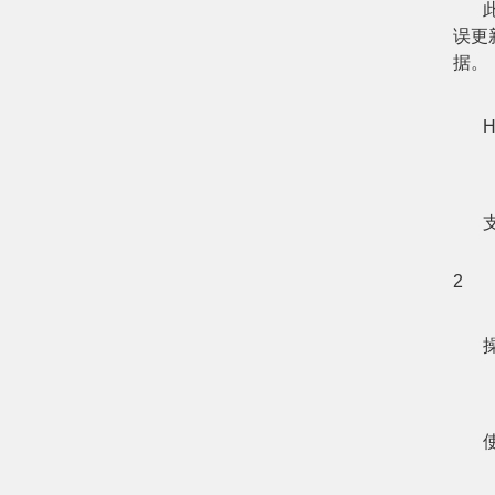
误更
据。
H
S
2
W