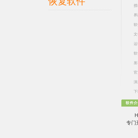
恢复软件
授
界
软
文
运
软
发
官
演
下
软件介
H
专门