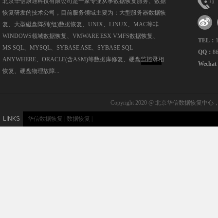
北京华信康通科技有限公司是一家专业从事数据恢复服务、数据
恢复研发的技术公司，目前服务领域主要为：大型服务器数据恢
复、大型磁盘阵列(组)数据恢复、UNIX、LINUX、MAC等非
WINDOWS领域数据恢复、VMWARE ESX VMFS数据恢复、
TEL：
MS SQL、MYSQL、SYBASE ASE、SYBASE SQL
QQ：
8
ANYWHERE、ORACLE(含ASM)等数据库修复、硬盘监控录相
MORE
Wecha
恢复、硬盘物理故障...
Copyright 2020 @ 北京华信数据恢复中心，北
LINKS
华信数据恢复
|
数据恢复
|