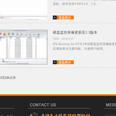
系统，软件支持VMFS3.X、5.X...
硬盘监控录像更新至2.3版本
TIME：2014-10-27
HX-Recovery for DVR (华信硬盘监控
且增加单次注册功能，方便用户使用。...
共
1
页
2
条记录