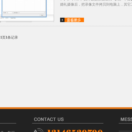
婚礼摄像后，把录像文件拷贝到电脑上，其它工
共
1
页
1
条记录