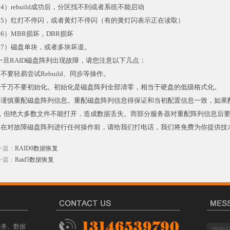
14）rebuild成功后，分区找不到或者系统不能启动
15）红灯不停闪，或者黄灯不停闪（有的黄灯闪表示正在读取）
16）MBR损坏，DBR损坏
17）磁盘单块，或者多块坏道。
旦RAID磁盘阵列出现故障，请您注意以下几点：
、不要轻易尝试Rebuild、同步等操作。
、千万不要初始化。初始化是磁盘阵列全部清零，相当于硬盘的低级格式化。
、谨慎重配磁盘阵列信息。重配磁盘阵列信息得保证和当初配置信息一致，如果
，但绝大多数文件不能打开，造成数据丢失。而部分服务器对重配阵列信息后
、在对故障磁盘阵列进行任何操作前，请给我们打电话，我们将免费为你提供技
一篇：
RAID0数据恢复
一篇：
Raid5数据恢复
服务、数据