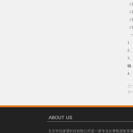
（
（
（
（
一
1
2
3
确
4
上
下
北京华信康通科技有限公司是一家专业从事数据恢复