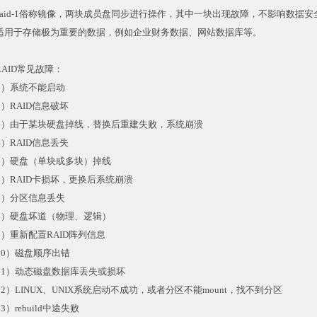
aid-1俗称镜像，两块成员盘同步进行操作，其中一块出现故障，不影响数据
用于存储极为重要的数据，例如企业财务数据、网站数据库等。
AID常见故障：
1）系统不能启动
2）RAID信息破坏
3）由于某块硬盘掉线，替换后重建失败，系统崩溃
4）RAID信息丢失
5）硬盘（单块或多块）掉线
6）RAID卡损坏，更换后系统崩溃
7）分区信息丢失
8）硬盘坏道（物理、逻辑）
9）重新配置RAID阵列信息
10）磁盘顺序出错
11）动态磁盘数据库丢失或损坏
12）LINUX、UNIX系统启动不成功，或者分区不能mount，找不到分区
3）rebuild中途失败