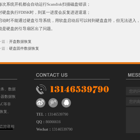
每次系统开机都会自动运行Scandisk扫描磁盘错误；
对硬盘执行FDISK时，到某一进度会反复进进退退；
启动时不能通过硬盘引导系统，用软盘启动后可以转到硬盘盘符，但无法进入，
能是硬盘的引导扇区出了问题。
一篇：
开盘数据恢复
一篇：
硬盘固件数据恢复
服务、数据
务器数据恢
AC等非
据恢复、
TEL：
13146539790
QQ：
86066616
盘监控录相
MORE
Wechat：
13146539790