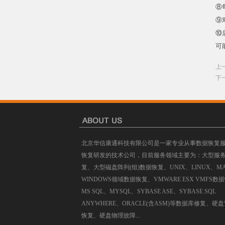
⑧
⑨
⑩
可
上
下
北京华信康通科技有限公司是一家专业从事数据恢复
恢复研发的技术公司，目前服务领域主要为：大型服
复、大型磁盘阵列(组)数据恢复、UNIX、LINUX、M
WINDOWS领域数据恢复、VMWARE ESX VMFS数
MS SQL、MYSQL、SYBASE ASE、SYBASE SQL
ANYWHERE、ORACLE(含ASM)等数据库修复、硬
恢复、硬盘物理故障...