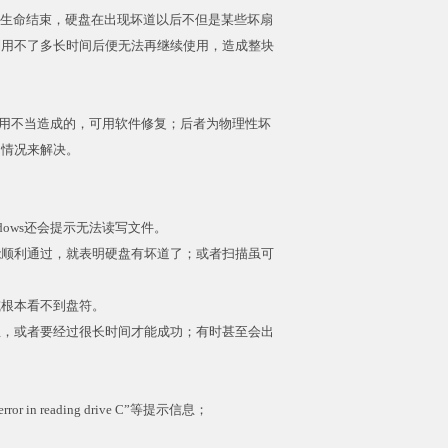
生命结束，硬盘在出现坏道以后不但是某些坏扇
利用不了多长时间后便无法再继续使用，造成整块
使用不当造成的，可用软件修复；后者为物理性坏
用情况来解决。
ows还会提示无法读写文件。
能顺利通过，就表明硬盘有坏道了；或者扫描虽可
或根本看不到盘符。
息，或者要经过很长时间才能成功；有时甚至会出
 in reading drive C”等提示信息；