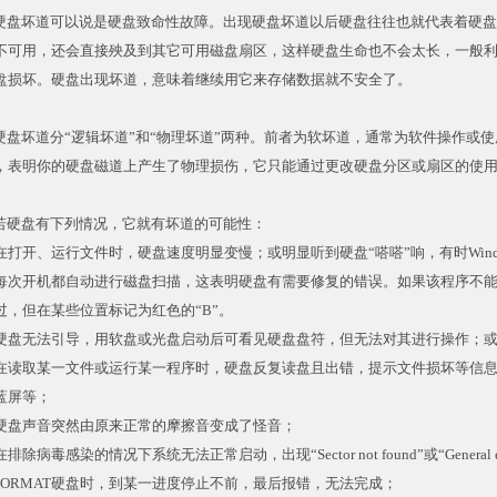
盘坏道可以说是硬盘致命性故障。出现硬盘坏道以后硬盘往往也就代表着硬盘
不可用，还会直接殃及到其它可用磁盘扇区，这样硬盘生命也不会太长，一般
盘损坏。硬盘出现坏道，意味着继续用它来存储数据就不安全了。
盘坏道分“逻辑坏道”和“物理坏道”两种。前者为软坏道，通常为软件操作或
，表明你的硬盘磁道上产生了物理损伤，它只能通过更改硬盘分区或扇区的使
硬盘有下列情况，它就有坏道的可能性：
在打开、运行文件时，硬盘速度明显变慢；或明显听到硬盘“嗒嗒”响，有时Wind
每次开机都自动进行磁盘扫描，这表明硬盘有需要修复的错误。如果该程序不
过，但在某些位置标记为红色的“B”。
硬盘无法引导，用软盘或光盘启动后可看见硬盘盘符，但无法对其进行操作；
在读取某一文件或运行某一程序时，硬盘反复读盘且出错，提示文件损坏等信
蓝屏等；
硬盘声音突然由原来正常的摩擦音变成了怪音；
排除病毒感染的情况下系统无法正常启动，出现“Sector not found”或“General error
FORMAT硬盘时，到某一进度停止不前，最后报错，无法完成；